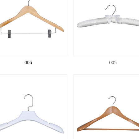
006
005