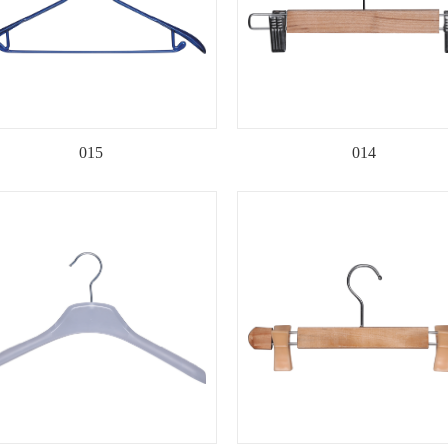
015
014