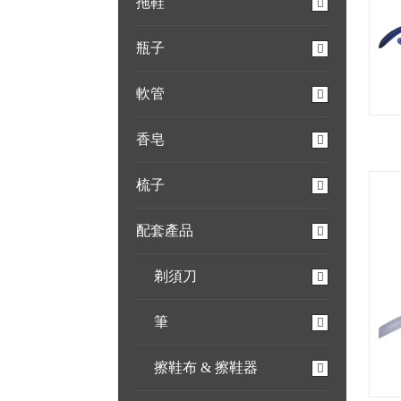
拖鞋
瓶子
軟管
香皂
梳子
配套產品
剃須刀
筆
擦鞋布 & 擦鞋器